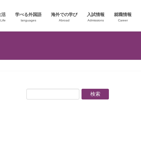
生活
学べる外国語
海外での学び
入試情報
就職情報
Life
languages
Abroad
Admissions
Career