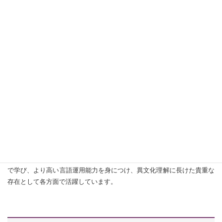
ソウルにあるピョルマダン図書館
愛媛大学は、韓国の忠南大学校・蔚山大学校・韓瑞大学校と交流協定を
結んでおり、交換留学のチャンスが全学部生に与えられています。2025
年度も、複数名が交換留学を果たしています。その他に、文化研修や短
期語学研修も実施されています。多くの愛大生たちが、実際に韓国の地
で学び、より高い言語運用能力を身につけ、異文化理解に長けた貴重な
存在として各方面で活躍しています。