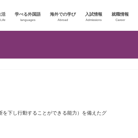
生活
学べる外国語
海外での学び
入試情報
就職情報
Life
languages
Abroad
Admissions
Career
断を下し行動することができる能力）を備えたグ