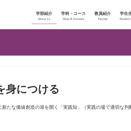
学部紹介
学科・コース
教員紹介
学生
About LL
Dept & Courses
Faculty
Student 
を身につける
に新たな価値創造の扉を開く「実践知」（実践の場で適切な判