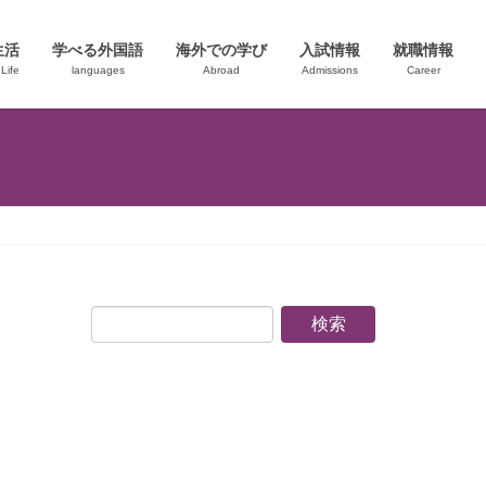
生活
学べる外国語
海外での学び
入試情報
就職情報
Life
languages
Abroad
Admissions
Career