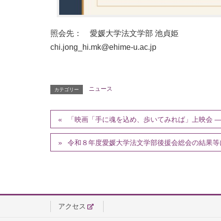
照会先： 愛媛大学法文学部 池貞姫
chi.jong_hi.mk@ehime-u.ac.jp
ニュース
カテゴリー
「映画「手に魂を込め、歩いてみれば」上映会 ―
令和８年度愛媛大学法文学部後援会総会の結果等
アクセス