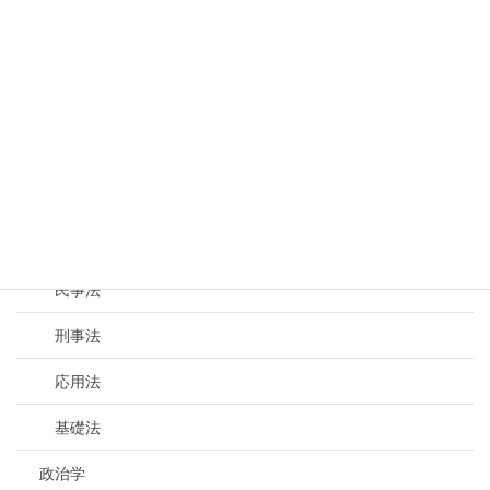
槙林 啓介
専門分野
法学・政策学履修コース
法学
公法
民事法
刑事法
応用法
基礎法
政治学