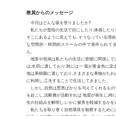
教員からのメッセージ
今日はどんな坂を登りましたか?
私たちが普段の生活で目にしたり,体感したり
そこにあるように見えても, そうなっている理由
な空間的・時間的スケールの中で形作られてき
ん。
地形や気候は私たちの生活に密接に関係していま
は,水田に適しており,秋には一 面が黄金色に染ま
地は果樹園に適しており,さまざまな果物がた
に利用し,工夫することで生活してきました。
しかし,自然は恩恵ばかりを与えてくれるもの
を起こし,活断層が活動すれば 地震が発生
生の仕組みを解明し,いかに被害を軽減するかを
私たちを取り巻く自然環境を観察するためには,