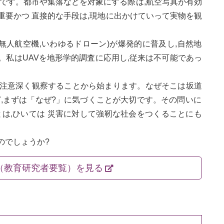
です。都市や集落などを対象にする際は,航空写真が有効
重要かつ 直接的な手段は,現地に出かけていって実物を観
icle, 無人航空機,いわゆるドローン)が爆発的に普及し,自然地
私はUAVを地形学的調査に応用し,従来は不可能であっ
注意深く観察することから始まります。なぜそこは坂道
,まずは「なぜ?」に気づくことが大切です。その問いに
とは,ひいては 災害に対して強靭な社会をつくることにも
でしょうか?
（教育研究者要覧）を見る