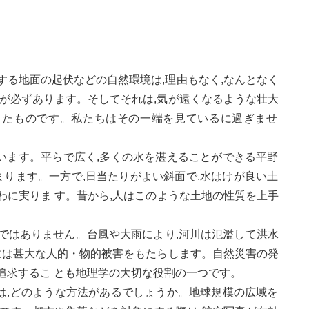
する地面の起伏などの自然環境は,理由もなく,なんとなく
が必ずあります。そしてそれは,気が遠くなるような壮大
たものです。私たちはその一端を見ているに過ぎませ
す。平らで広く,多くの水を湛えることができる平野
ります。一方で,日当たりがよい斜面で,水はけが良い土
わわに実りま す。昔から,人はこのような土地の性質を上手
ではありません。台風や大雨により,河川は氾濫して洪水
し,時には甚大な人的・物的被害をもたらします。自然災害の発
追求するこ とも地理学の大切な役割の一つです。
どのような方法があるでしょうか。地球規模の広域を