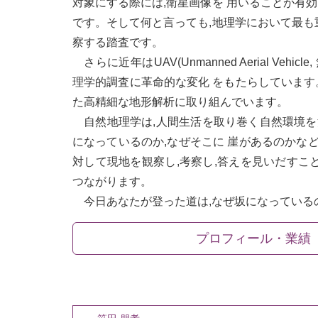
対象にする際には,衛星画像を 用いることが有効
です。そして何と言っても,地理学において最も
察する踏査です。
さらに近年はUAV(Unmanned Aerial Veh
理学的調査に革命的な変化 をもたらしています。
た高精細な地形解析に取り組んでいます。
自然地理学は,人間生活を取り巻く自然環境を
になっているのか,なぜそこに 崖があるのかなど
対して現地を観察し,考察し,答えを見いだすこ
つながります。
今日あなたが登った道は,なぜ坂になっているの
プロフィール・業績