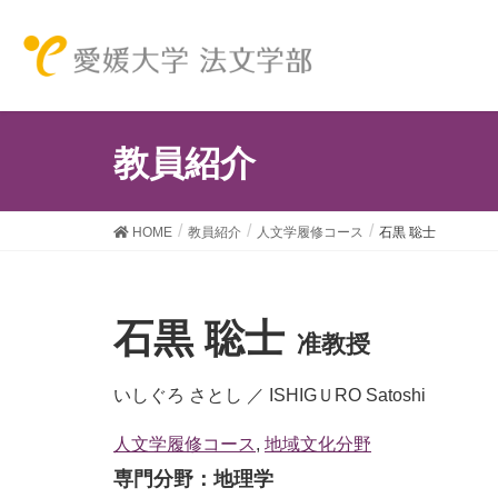
教員紹介
HOME
教員紹介
人文学履修コース
石黒 聡士
石黒 聡士
准教授
いしぐろ さとし ／ ISHIGＵRO Satoshi
人文学履修コース
,
地域文化分野
専門分野：地理学