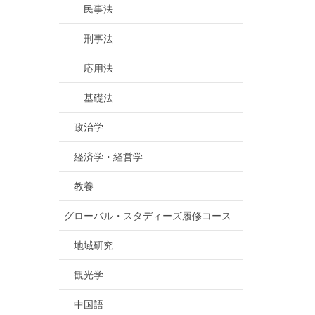
民事法
刑事法
応用法
基礎法
政治学
経済学・経営学
教養
グローバル・スタディーズ履修コース
地域研究
観光学
中国語