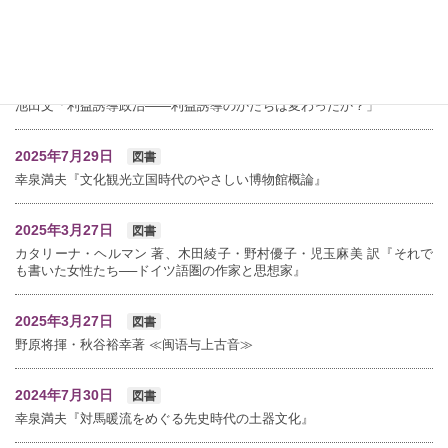
福井秀樹『Aviation Policies: Studies of Unintended Effects and
Consequences』
2025年11月20日
図書
池田文「利益誘導政治——利益誘導のかたちは変わったか？」
2025年7月29日
図書
幸泉満夫『文化観光立国時代のやさしい博物館概論』
2025年3月27日
図書
カタリーナ・ヘルマン 著、木田綾子・野村優子・児玉麻美 訳『それで
も書いた女性たち──ドイツ語圏の作家と思想家』
2025年3月27日
図書
野原将揮・秋谷裕幸著 ≪闽语与上古音≫
2024年7月30日
図書
幸泉満夫『対馬暖流をめぐる先史時代の土器文化』